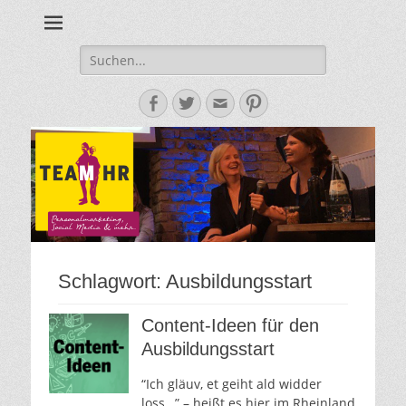
Personalmarketing, Employer Branding & Social Media – das
Team HR - Der
findest du bei Team HR!
Personalmarketin
Suche
nach:
Blog
Facebook
Twitter
E-
Pinterest
Mail-
Adresse
Schlagwort:
Ausbildungsstart
Content-Ideen für den
Ausbildungsstart
“Ich gläuv, et geiht ald widder
loss…” – heißt es hier im Rheinland